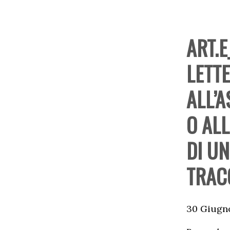
ART.E
LETT
ALL’
O AL
DI UN
TRAC
30 Giugno