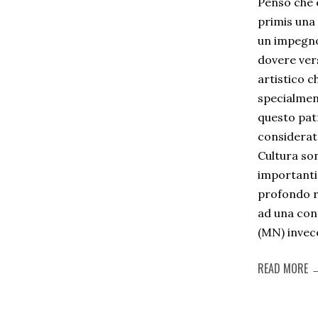
Penso che e
primis una
un impegno
dovere ver
artistico c
specialmen
questo pat
considerat
Cultura so
importanti
profondo ri
ad una con
(MN) invece
READ MORE 