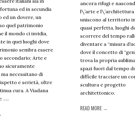
ssere italiani sia in
ancora rifugi e nascond
 fortuna ed in secundis
l\’arte e l\’architettura 
 ed un dovere, un
uniscono al territorio i
so quel patrimonio
quasi perfetta, luoghi d
he il mondo ci invidia,
scorrere del tempo rall
te in quei luoghi dove
diventare a “misura d’
rimonio sembra essere
dove il concetto di “geni
o secondario; Arte e
trova la propria sublim
no sicuramente
spazi fuori dal tempo d
 ma necessitano di
difficile tracciare un co
spetto e serietà, oltre
scultura e progetto
tinua cura. A Viadana
architettonico.
 …..
READ MORE →
→