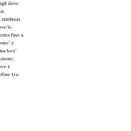
igli dove
si
n simbiosi
ove lo
enta fino a
uomo” e
us loci”
azione,
ove è
nfine tra