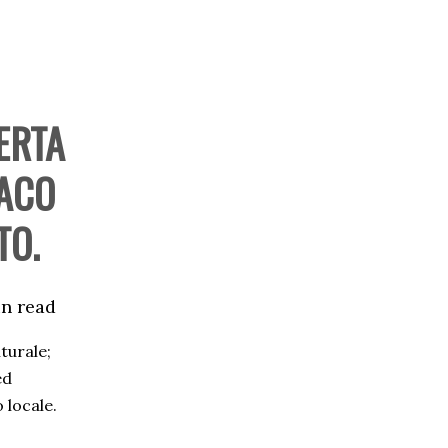
ERTA
DACO
TO.
in read
lturale;
ed
 locale.