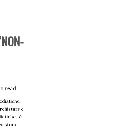
“NON-
in read
ediatiche,
archistars e
iatiche, è
esistono