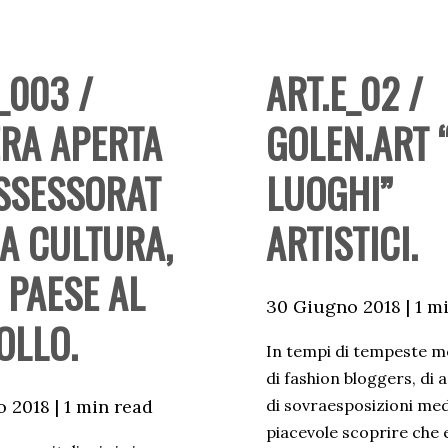
_003 /
ART.E_02 /
ERA APERTA
GOLEN.ART 
ASSESSORAT
LUOGHI”
LA CULTURA,
ARTISTICI.
 PAESE AL
30 Giugno 2018 | 1 m
OLLO.
In tempi di tempeste m
di fashion bloggers, di 
 2018 | 1 min read
di sovraesposizioni med
piacevole scoprire che 